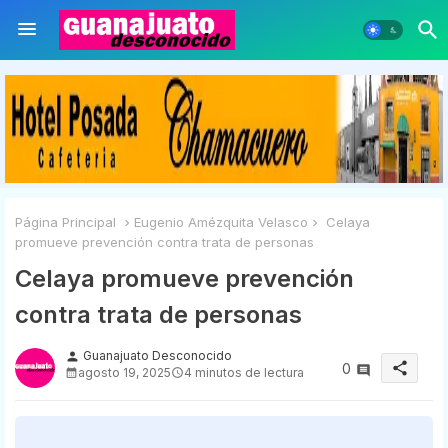
Página Principal
Eugenio Amézquita Velasco
Celaya
promueve prevención contra trata de personas
Celaya promueve prevención
contra trata de personas
Guanajuato Desconocido
person
share
0
agosto 19, 2025
4 minutos de lectura