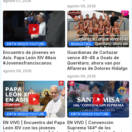
agosto 07, 2026
agosto 06, 2026
EWTN VIDEOS YOUTUBE
BASQUETBOL
Encuentro de jóvenes en
Guardianas de Cortazar
Asís. Papa León XIV #Asis
vence 49-48 a Goats de
#Jovenesfranciscanos
Querétaro; ahora van por
Alfareras de Dolores Hidalgo
agosto 06, 2026
agosto 06, 2026
EWTN VIDEOS YOUTUBE
EWTN VIDEOS YOUTUBE
EN VIVO | Encuentro del Papa
EN VIVO | Convención
León XIV con los jóvenes
Suprema 144º de los