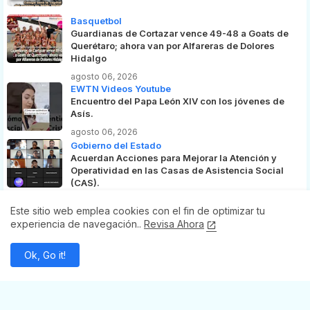
Basquetbol
Guardianas de Cortazar vence 49-48 a Goats de
Querétaro; ahora van por Alfareras de Dolores
Hidalgo
agosto 06, 2026
EWTN Videos Youtube
Encuentro del Papa León XIV con los jóvenes de
Asís.
agosto 06, 2026
Gobierno del Estado
Acuerdan Acciones para Mejorar la Atención y
Operatividad en las Casas de Asistencia Social
(CAS).
julio 26, 2020
Este sitio web emplea cookies con el fin de optimizar tu
experiencia de navegación..
Revisa Ahora
Ok, Go it!
REDES SOCIALES
Facebook
Whatsapp