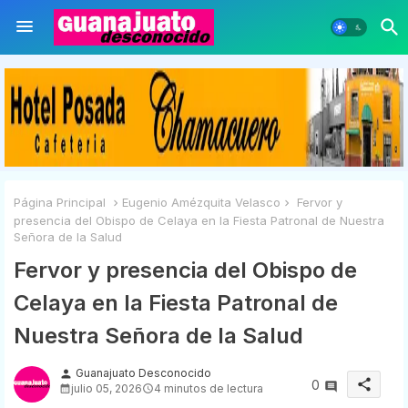
Página Principal
Eugenio Amézquita Velasco
Fervor y
presencia del Obispo de Celaya en la Fiesta Patronal de Nuestra
Señora de la Salud
Fervor y presencia del Obispo de
Celaya en la Fiesta Patronal de
Nuestra Señora de la Salud
Guanajuato Desconocido
person
share
0
julio 05, 2026
4 minutos de lectura