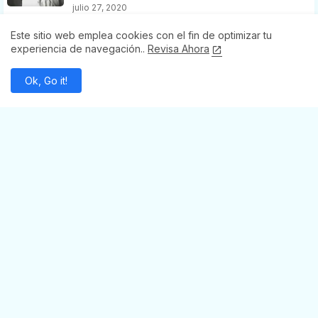
julio 27, 2020
Este sitio web emplea cookies con el fin de optimizar tu
experiencia de navegación..
Revisa Ahora
REDES SOCIALES
Ok, Go it!
Facebook
Whatsapp
Instagram
Youtube
Youtube
Tiktok
Telegram
Whatsapp
SECCIONES
Abasolo