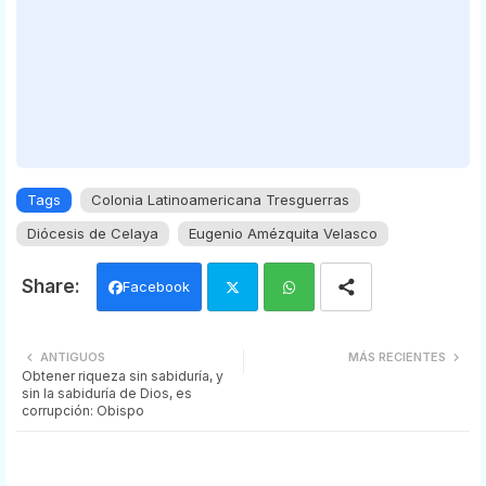
Tags
Colonia Latinoamericana Tresguerras
Diócesis de Celaya
Eugenio Amézquita Velasco
Facebook
Twi
Wh
ANTIGUOS
MÁS RECIENTES
Obtener riqueza sin sabiduría, y
tter
ats
sin la sabiduría de Dios, es
corrupción: Obispo
app