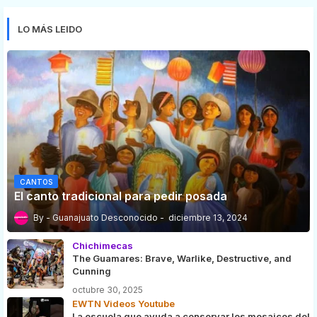
LO MÁS LEIDO
CANTOS
El canto tradicional para pedir posada
Guanajuato Desconocido
diciembre 13, 2024
Chichimecas
The Guamares: Brave, Warlike, Destructive, and
Cunning
octubre 30, 2025
EWTN Videos Youtube
La escuela que ayuda a conservar los mosaicos del