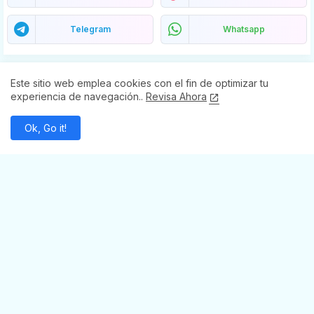
Telegram
Whatsapp
Este sitio web emplea cookies con el fin de optimizar tu
SECCIONES
experiencia de navegación..
Revisa Ahora
Abasolo
Ok, Go it!
Acámbaro
Apaseo El Alto
Apaseo El Grande
Atarjea
Celaya
Comonfort
Coroneo
Cortazar