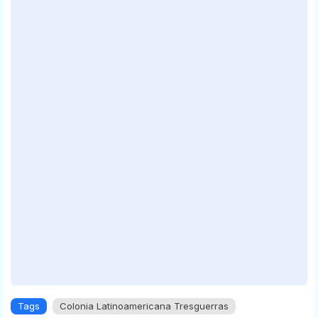
Tags
Colonia Latinoamericana Tresguerras