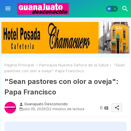
Página Principal
Parroquia Nuestra Señora de la Salud
"Sean
pastores con olor a oveja": Papa Francisco
"Sean pastores con olor a oveja":
Papa Francisco
Guanajuato Desconocido
person
share
0
julio 05, 2026
2 minutos de lectura