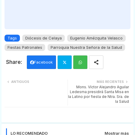
Tags
Diócesis de Celaya
Eugenio Amézquita Velasco
Fiestas Patronales
Parroquia Nuestra Señora de la Salud
Facebook
Twi
Wh
ANTIGUOS
MÁS RECIENTES
Mons. Víctor Alejandro Aguilar
tter
ats
Ledesma presidirá Santa Misa en
la Latino por fiesta de Ntra. Sra. de
app
la Salud
LO RECOMENDADO
Mostrar más