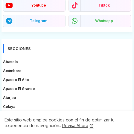
Youtube
Tiktok
Telegram
Whatsapp
SECCIONES
Abasolo
Acámbaro
Apaseo El Alto
Apaseo El Grande
Atarjea
Celaya
Comonfort
Este sitio web emplea cookies con el fin de optimizar tu
Coroneo
experiencia de navegación..
Revisa Ahora
Cortazar