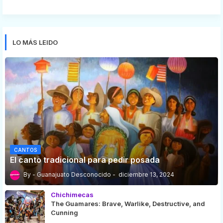
LO MÁS LEIDO
CANTOS
El canto tradicional para pedir posada
Guanajuato Desconocido
diciembre 13, 2024
Chichimecas
The Guamares: Brave, Warlike, Destructive, and
Cunning