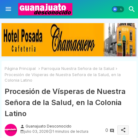
Página Principal
Parroquia Nuestra Señora de la Salud
Procesión de Vísperas de Nuestra Señora de la Salud, en la
Colonia Latino
Procesión de Vísperas de Nuestra
Señora de la Salud, en la Colonia
Latino
Guanajuato Desconocido
person
share
0
julio 03, 2026
1 minutos de lectura