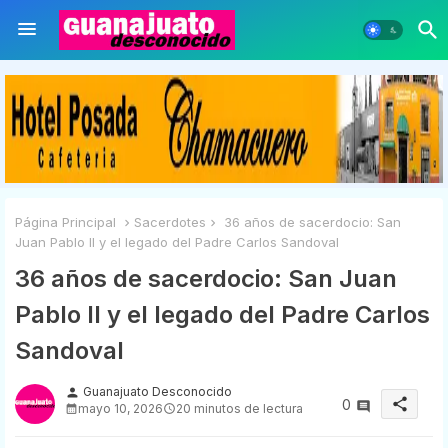
Página Principal
Sacerdotes
36 años de sacerdocio: San
Juan Pablo II y el legado del Padre Carlos Sandoval
36 años de sacerdocio: San Juan
Pablo II y el legado del Padre Carlos
Sandoval
Guanajuato Desconocido
person
share
0
mayo 10, 2026
20 minutos de lectura