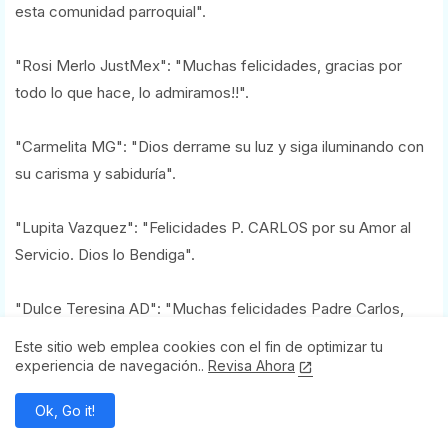
esta comunidad parroquial".
"Rosi Merlo JustMex": "Muchas felicidades, gracias por
todo lo que hace, lo admiramos!!".
"Carmelita MG": "Dios derrame su luz y siga iluminando con
su carisma y sabiduría".
"Lupita Vazquez": "Felicidades P. CARLOS por su Amor al
Servicio. Dios lo Bendiga".
"Dulce Teresina AD": "Muchas felicidades Padre Carlos,
que Dios le de muchos años más".
Este sitio web emplea cookies con el fin de optimizar tu
experiencia de navegación..
Revisa Ahora
"Hilda Carranza Montes": "Gracias Pbro. Carlos Sandoval
Ok, Go it!
Rangel por su Sí a ÉL... felicidades en su 36 aniversario".