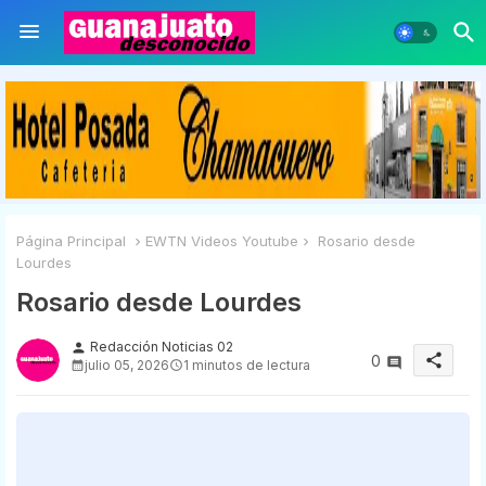
Página Principal
EWTN Videos Youtube
Rosario desde
Lourdes
Rosario desde Lourdes
Redacción Noticias 02
person
share
0
julio 05, 2026
1 minutos de lectura