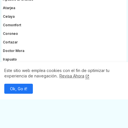
Atarjea
Celaya
Comonfort
Coroneo
Cortazar
Doctor Mora
Irapuato
Jerécuaro
Este sitio web emplea cookies con el fin de optimizar tu
experiencia de navegación..
Revisa Ahora
León
Ocampo
Ok, Go it!
Purísima Del Rincón
Pénjamo
Salvatierra
San José Iturbide
San Luis De La Paz