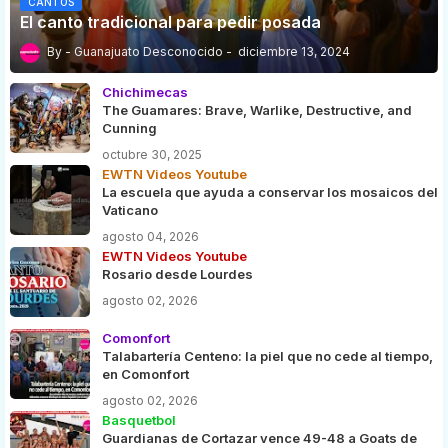
CANTOS
El canto tradicional para pedir posada
Guanajuato Desconocido
diciembre 13, 2024
Chichimecas
The Guamares: Brave, Warlike, Destructive, and
Cunning
octubre 30, 2025
EWTN Videos Youtube
La escuela que ayuda a conservar los mosaicos del
Vaticano
agosto 04, 2026
EWTN Videos Youtube
Rosario desde Lourdes
agosto 02, 2026
Comonfort
Talabartería Centeno: la piel que no cede al tiempo,
en Comonfort
agosto 02, 2026
Basquetbol
Guardianas de Cortazar vence 49-48 a Goats de