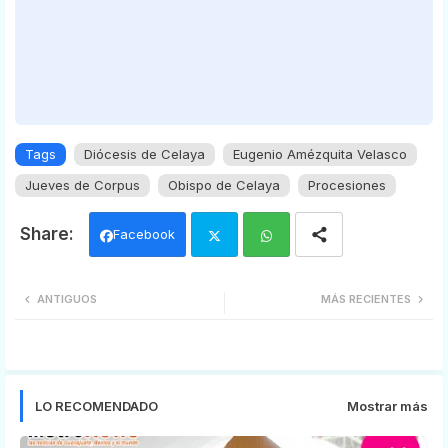
Tags
Diócesis de Celaya
Eugenio Amézquita Velasco
Jueves de Corpus
Obispo de Celaya
Procesiones
Facebook
Twi
Wh
ANTIGUOS
MÁS RECIENTES
tter
ats
app
LO RECOMENDADO
Mostrar más