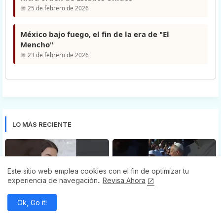
📅 25 de febrero de 2026
México bajo fuego, el fin de la era de "El
Mencho"
📅 23 de febrero de 2026
LO MÁS RECIENTE
Este sitio web emplea cookies con el fin de optimizar tu
experiencia de navegación..
Revisa Ahora
EWTN VIDEOS YOUTUBE
EWTN VIDEOS YOUTUBE
Ok, Go it!
Encuentro del Papa León XIV
Encuentro de jóvenes en
con los jóvenes de Asís.
Asís. Papa León XIV #Asis