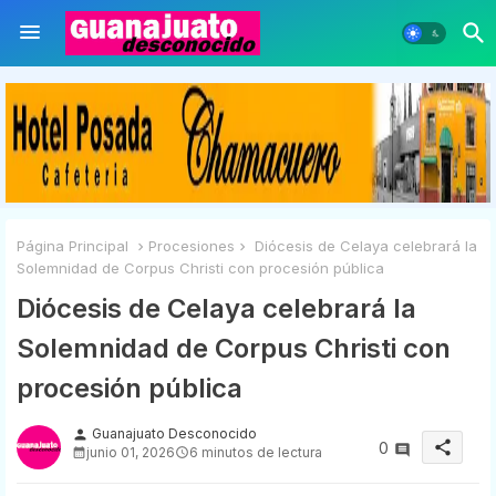
Página Principal
Procesiones
Diócesis de Celaya celebrará la
Solemnidad de Corpus Christi con procesión pública
Diócesis de Celaya celebrará la
Solemnidad de Corpus Christi con
procesión pública
Guanajuato Desconocido
person
share
0
junio 01, 2026
6 minutos de lectura