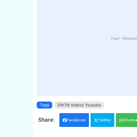
Your Respo
Tags
EWTN Videos Youtube
Facebook
Twitter
Whats