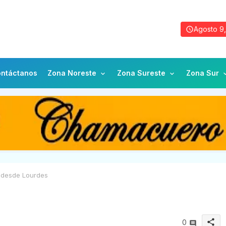
Agosto 9
ntáctanos
Zona Noreste
Zona Sureste
Zona Sur
 desde Lourdes
share
0