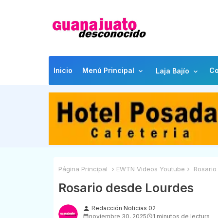
Inicio
Menú Principal
Co
Laja Bajío
Página Principal
EWTN Videos Youtube
Rosario
Rosario desde Lourdes
Redacción Noticias 02
person
noviembre 30, 2025
1 minutos de lectura