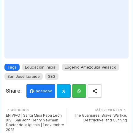
Tags
Educación Inicial
Eugenio Amézquita Velasco
San José Iturbide
SEG
Facebook
Twi
Wh
ANTIGUOS
MÁS RECIENTES
EN VIVO | Santa Misa Papa León
The Guamares: Brave, Warlike,
tter
ats
XIV | San John Henry Newman
Destructive, and Cunning
Doctor de la Iglesia | 1 noviembre
app
2025