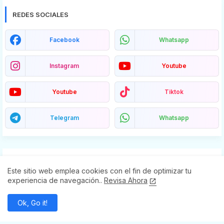
REDES SOCIALES
Facebook
Whatsapp
Instagram
Youtube
Youtube
Tiktok
Telegram
Whatsapp
SECCIONES
Este sitio web emplea cookies con el fin de optimizar tu
experiencia de navegación..
Revisa Ahora
Abasolo
Acámbaro
Ok, Go it!
Apaseo El Alto