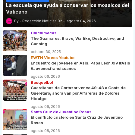
La escuela que ayuda a conservar los mosaicos del
Vaticano
Redacción Noticias 02
agosto 04, 2026
Chichimecas
The Guamares: Brave, Warlike, Destructive, and
Cunning
octubre 30, 2025
EWTN Videos Youtube
Encuentro de jóvenes en Asís. Papa León XIV #Asis
#Jovenesfranciscanos
agosto 06, 2026
Basquetbol
Guardianas de Cortazar vence 49-48 a Goats de
Querétaro; ahora van por Alfareras de Dolores
Hidalgo
agosto 06, 2026
Santa Cruz de Juventino Rosas
El conflicto cristero en Santa Cruz de Juventino
Rosas
agosto 08, 2026