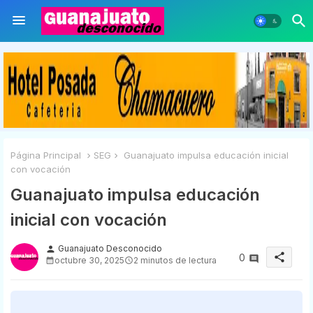
Página Principal
SEG
Guanajuato impulsa educación inicial
con vocación
Guanajuato impulsa educación
inicial con vocación
Guanajuato Desconocido
person
share
0
octubre 30, 2025
2 minutos de lectura