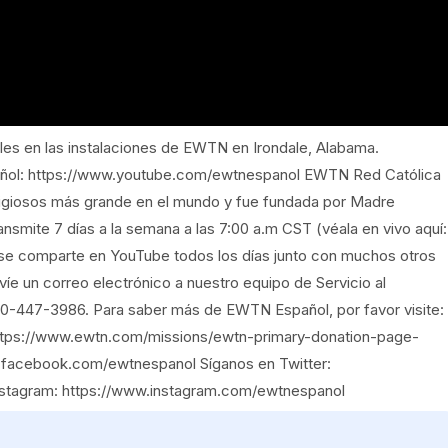
les en las instalaciones de EWTN en Irondale, Alabama.
ñol: https://www.youtube.com/ewtnespanol EWTN Red Católica
eligiosos más grande en el mundo y fue fundada por Madre
ansmite 7 días a la semana a las 7:00 a.m CST (véala en vivo aquí:
se comparte en YouTube todos los días junto con muchos otros
e un correo electrónico a nuestro equipo de Servicio al
0-447-3986. Para saber más de EWTN Español, por favor visite:
ttps://www.ewtn.com/missions/ewtn-primary-donation-page-
.facebook.com/ewtnespanol Síganos en Twitter:
nstagram: https://www.instagram.com/ewtnespanol