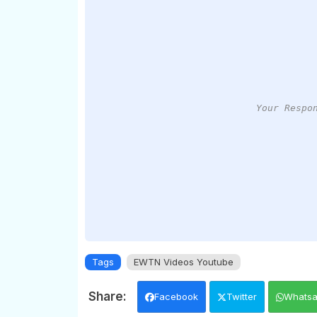
Your Respo
Tags
EWTN Videos Youtube
Facebook
Twitter
Whats