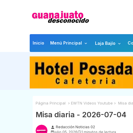
Inicio
Menú Principal
Co
Laja Bajío
Página Principal
EWTN Videos Youtube
Misa dia
Misa diaria - 2026-07-04
Redacción Noticias 02
person
julio 05, 2026
1 minutos de lectura