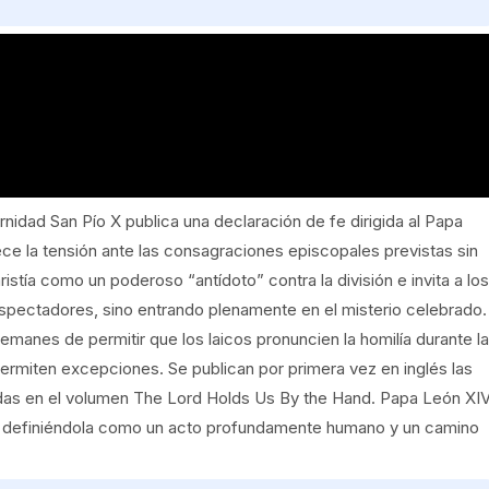
nidad San Pío X publica una declaración de fe dirigida al Papa
ece la tensión ante las consagraciones episcopales previstas sin
stía como un poderoso “antídoto” contra la división e invita a los
espectadores, sino entrando plenamente en el misterio celebrado.
lemanes de permitir que los laicos pronuncien la homilía durante la
ermiten excepciones. Se publican por primera vez en inglés las
idas en el volumen The Lord Holds Us By the Hand. Papa León XI
ital, definiéndola como un acto profundamente humano y un camino