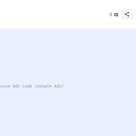
share
0
nsive Ads code (Google Ads)