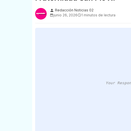
Redacción Noticias 02
person
junio 26, 2026
1 minutos de lectura
Your Respo