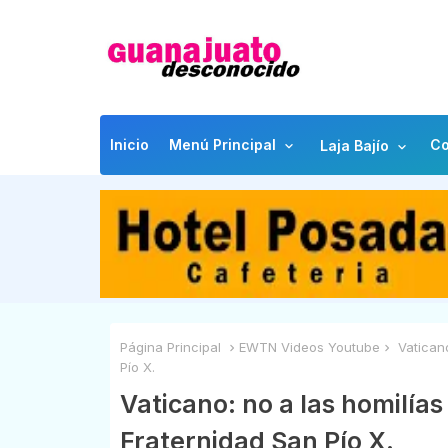
Inicio
Menú Principal
Co
Laja Bajío
Página Principal
EWTN Videos Youtube
Vaticano
Pío X.
Vaticano: no a las homilías 
Fraternidad San Pío X.