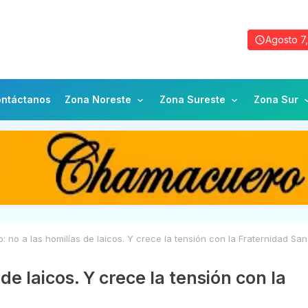
Agosto 7
ntáctanos
Zona Noreste
Zona Sureste
Zona Sur
: no a las homilías de laicos. Y crece la tensión con la Fraternidad San
de laicos. Y crece la tensión con la