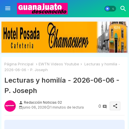
Página Principal
EWTN Videos Youtube
Lecturas y homilía -
2026-06-06 - P. Joseph
Lecturas y homilía - 2026-06-06 -
P. Joseph
Redacción Noticias 02
person
share
0
junio 06, 2026
1 minutos de lectura