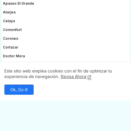
Apaseo El Grande
Atarjea
Celaya
Comonfort
Coroneo
Cortazar
Doctor Mora
Irapuato
Este sitio web emplea cookies con el fin de optimizar tu
Jerécuaro
experiencia de navegación..
Revisa Ahora
León
Ok, Go it!
Ocampo
Purísima Del Rincón
Pénjamo
Salvatierra
San José Iturbide