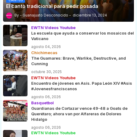
El canto tradicional para pedir posada
Guanajuato Desconocido
diciembre 13, 2024
EWTN Videos Youtube
La escuela que ayuda a conservar los mosaicos del
Vaticano
agosto 04, 2026
Chichimecas
The Guamares: Brave, Warlike, Destructive, and
Cunning
octubre 30, 2025
EWTN Videos Youtube
Encuentro de jóvenes en Asís. Papa León XIV #Asis
#Jovenesfranciscanos
agosto 06, 2026
Basquetbol
Guardianas de Cortazar vence 49-48 a Goats de
Querétaro; ahora van por Alfareras de Dolores
Hidalgo
agosto 06, 2026
EWTN Videos Youtube