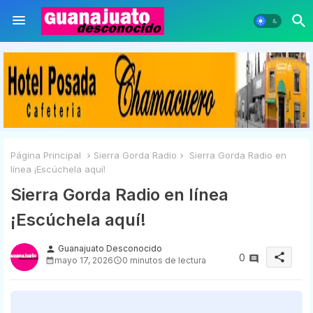
Página Principal
Sierra Gorda Radio
Sierra Gorda Radio en
línea ¡Escúchela aquí!
Sierra Gorda Radio en línea
¡Escúchela aquí!
Guanajuato Desconocido
person
share
0
mayo 17, 2026
0 minutos de lectura