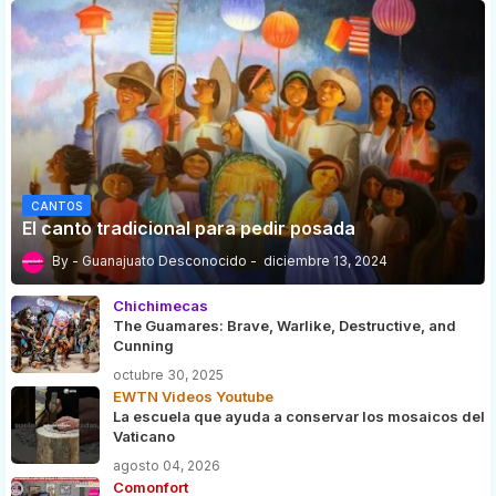
CANTOS
El canto tradicional para pedir posada
Guanajuato Desconocido
diciembre 13, 2024
Chichimecas
The Guamares: Brave, Warlike, Destructive, and
Cunning
octubre 30, 2025
EWTN Videos Youtube
La escuela que ayuda a conservar los mosaicos del
Vaticano
agosto 04, 2026
Comonfort