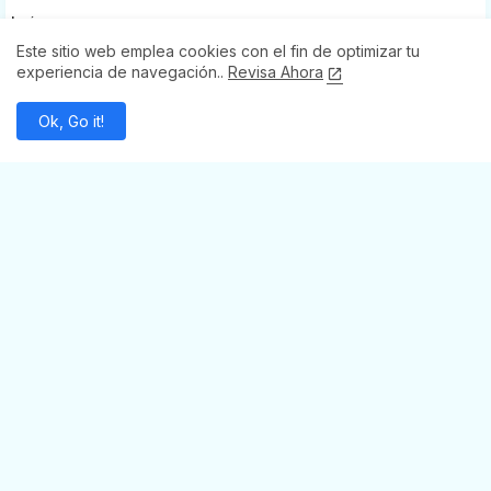
León
Este sitio web emplea cookies con el fin de optimizar tu
Ocampo
experiencia de navegación..
Revisa Ahora
Purísima Del Rincón
Pénjamo
Ok, Go it!
Salvatierra
San José Iturbide
San Luis De La Paz
San Miguel De Allende
Santa Catarina
Tarandacuao
Tarimoro
Uriangato
Victoria
Villagrán
Xichú