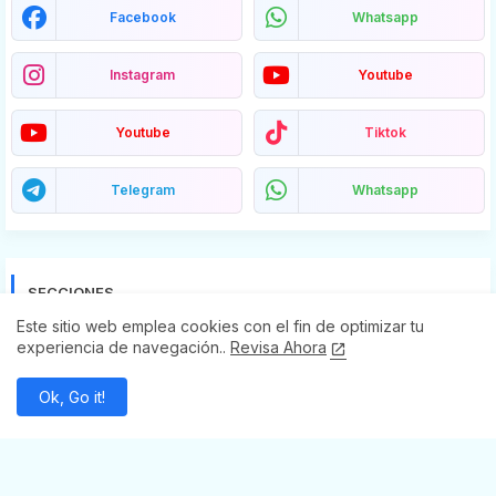
Facebook
Whatsapp
Instagram
Youtube
Youtube
Tiktok
Telegram
Whatsapp
SECCIONES
Este sitio web emplea cookies con el fin de optimizar tu
Abasolo
experiencia de navegación..
Revisa Ahora
Acámbaro
Ok, Go it!
Apaseo El Alto
Apaseo El Grande
Atarjea