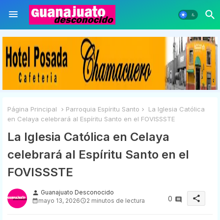
Página Principal
Parroquia Espíritu Santo
La Iglesia Católica
en Celaya celebrará al Espíritu Santo en el FOVISSSTE
La Iglesia Católica en Celaya
celebrará al Espíritu Santo en el
FOVISSSTE
Guanajuato Desconocido
person
share
0
mayo 13, 2026
2 minutos de lectura