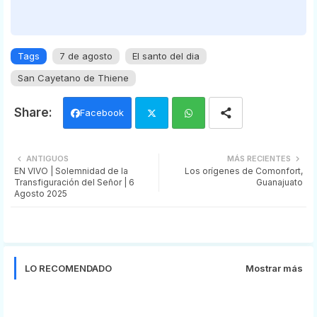
Tags
7 de agosto
El santo del dia
San Cayetano de Thiene
Facebook
Twi
Wh
ANTIGUOS
MÁS RECIENTES
EN VIVO | Solemnidad de la
Los orígenes de Comonfort,
tter
ats
Transfiguración del Señor | 6
Guanajuato
Agosto 2025
app
LO RECOMENDADO
Mostrar más