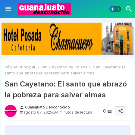
Página Principal
San Cayetano de Thiene
San Cayetano: El
santo que abrazó la pobreza para salvar almas
San Cayetano: El santo que abrazó
la pobreza para salvar almas
Guanajuato Desconocido
person
share
0
agosto 07, 2025
4 minutos de lectura