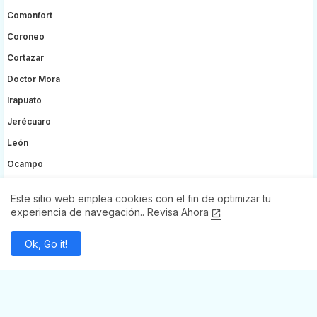
Comonfort
Coroneo
Cortazar
Doctor Mora
Irapuato
Jerécuaro
León
Ocampo
Purísima Del Rincón
Este sitio web emplea cookies con el fin de optimizar tu
Pénjamo
experiencia de navegación..
Revisa Ahora
Salvatierra
Ok, Go it!
San José Iturbide
San Luis De La Paz
San Miguel De Allende
Santa Catarina