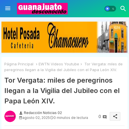
Página Principal
EWTN Videos Youtube
Tor Vergata: miles de
peregrinos llegan a la Vigilia del Jubileo con el Papa León XIV.
Tor Vergata: miles de peregrinos
llegan a la Vigilia del Jubileo con el
Papa León XIV.
Redacción Noticias 02
person
share
0
agosto 02, 2025
0 minutos de lectura