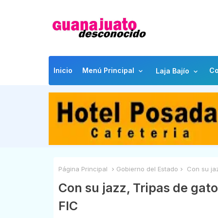
Inicio
Menú Principal
Co
Laja Bajío
Página Principal
Gobierno del Estado
Con su jaz
Con su jazz, Tripas de gat
FIC