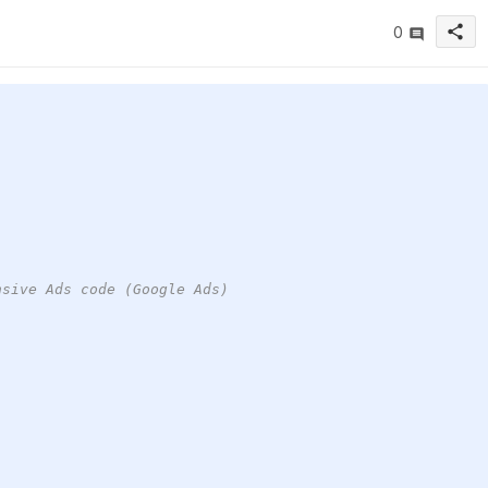
share
0
nsive Ads code (Google Ads)