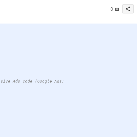
share
0
nsive Ads code (Google Ads)