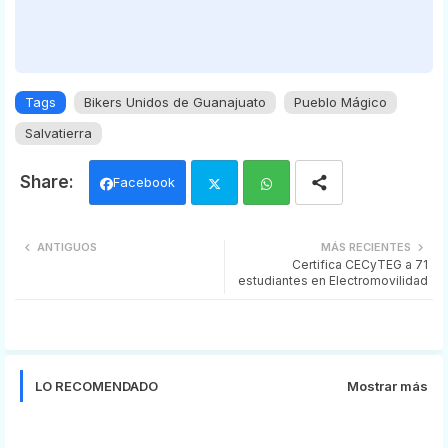
Tags
Bikers Unidos de Guanajuato
Pueblo Mágico
Salvatierra
Facebook
Twi
Wh
ANTIGUOS
MÁS RECIENTES
Certifica CECyTEG a 71
tter
ats
estudiantes en Electromovilidad
app
LO RECOMENDADO
Mostrar más