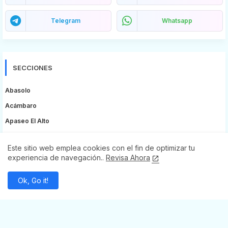
Telegram
Whatsapp
SECCIONES
Abasolo
Acámbaro
Apaseo El Alto
Apaseo El Grande
Este sitio web emplea cookies con el fin de optimizar tu
Atarjea
experiencia de navegación..
Revisa Ahora
Celaya
Ok, Go it!
Comonfort
Coroneo
Cortazar
Doctor Mora