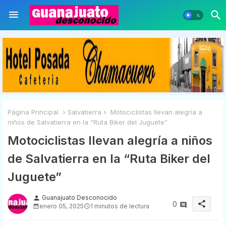
Página Principal
Salvatierra
Motociclistas llevan alegría a
niños de Salvatierra en la “Ruta Biker del Juguete”
Motociclistas llevan alegría a niños
de Salvatierra en la “Ruta Biker del
Juguete”
Guanajuato Desconocido
person
share
0
enero 05, 2025
1 minutos de lectura